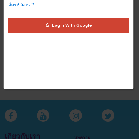
ลืมรหัสผ่าน ?
7. เหตุใด จึงไม่ติดตามรายการการซื้อขายของฉัน ?
Login With Google
8. ฉันจะตั้ง JaiDee App เป็นหน้าแรกของเว็บไซด์
ของฉันได้อย่างไร?
9. ฉันจะเปิดใช้งาน JavaScript ในเบราเซอร์ของฉัน
ได้อย่างไร?
เกี่ยวกับเรา
บทความ