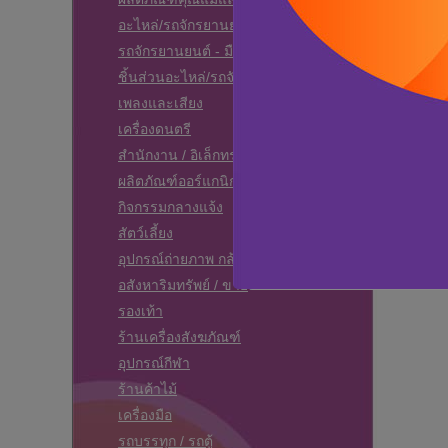
อะไหล่/รถจักรยานยนต์
รถจักรยานยนต์ - มือสอง
ชิ้นส่วนอะไหล่/รถจักรยานยนต์
เพลงและเสียง
เครื่องดนตรี
สำนักงาน / อิเล็กทรอนิคส์
ผลิตภัณฑ์ออร์แกนิก
กิจกรรมกลางแจ้ง
สัตว์เลี้ยง
อุปกรณ์ถ่ายภาพ กล้อง - วิดีโอ - ดีวีดี
อสังหาริมทรัพย์ / ขาย
รองเท้า
ร้านเครื่องสังฆภัณฑ์
อุปกรณ์กีฬา
ร้านค้าไม้
เครื่องมือ
รถบรรทุก / รถตู้