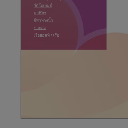
วีดีโอเกมส์
นาฬิกา
กีฬาทางน้ำ
ขายส่ง
เรือยอชท์ / เรือ