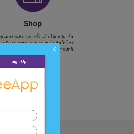
Shop
อคุณพบร้านที่ต้องการซื้อแล้ว ให้กดปุ่ม ‘ซื้อ
้า หรือ ระดมทุน’ คุณจะถูกพาไปยังเว็บไซต์
X
ร้านนั้นๆ และสามารถซื้อของได้ตามปกติ
Sign Up