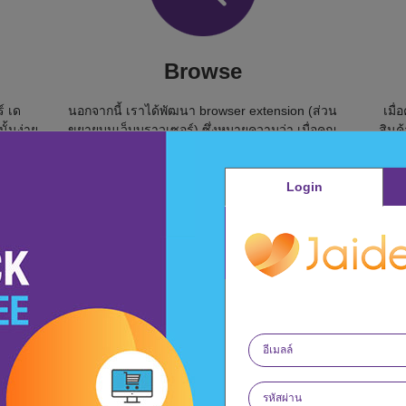
Browse
์ เด
นอกจากนี้ เราได้พัฒนา browser extension (ส่วน
เมื่
ั้นง่าย
ขยายบนเว็บบราวเซอร์) ซึ่งหมายความว่า เมื่อคุณ
สินค
มฟรีจาก
ได้ลงทะเบียนกับ JaiDee App แล้ว ส่วนขยายนี้จะ
ของ
รซื้อ
เตือนให้คุณลงชื่อเข้าใช้ก่อนทำการซื้อของ
Login
ค้นหา
ออนไลน์ เพื่อความมั่นใจว่าเครดิตเงินคืนหรือเงิน
บริจาคนั้นได้รับการลงทะเบียนแล้ว