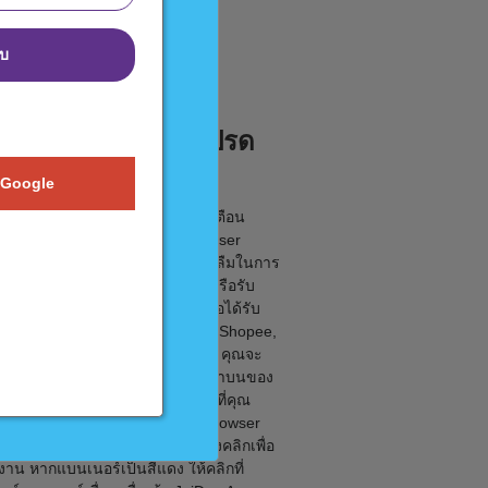
บบ
ยการเข้าถึงร้านค้าโปรด
คุณที่ง่ายดาย
 Google
ลิกเดียวเป็นตัวทำงาน และเครื่องเตือน
งที่คุณท่องไปในอินเตอร์เน็ต browser
ion ของเราจะช่วยให้คุณไม่มีทางลืมในการ
ินทุนฟรี สำหรับองค์กรการกุศล หรือรับ
งินคืนเข้าบัญชีคุณได้อีกต่อไป เมื่อได้รับ
ตั้งแล้ว ร้านบางแห่งเช่นLazada, Shopee,
a, Central,และ WeLoveShopping คุณจะ
ิกที่ไอคอน JaiDee App ตรงมุมขวาบนของ
อร์ จากนั้นจึงค้นหาและคลิกร้านที่คุณ
รซื้อ ร้านส่วนใหญ่จะแสดงบาร์ browser
ion ด้านบนของหน้าจอ ซึ่งคุณต้องคลิกเพื่อ
้งาน หากแบนเนอร์เป็นสีแดง ให้คลิกที่