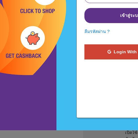
เข้าสู่ระ
ใช้ส่วนขยายของเบราเซอร์
ลืมรหัสผ่าน ?
ด้ว
ของ
Login With
เพียงค
ระหว่า
extens
ระดมเง
เครดิตเ
การติด
Zalor
ต้องคล
บราวเซ
ต้องกา
extens
เปิดใช