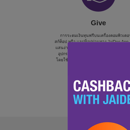
Give
การระดมเงินทุนฟรีบนเครื่องคอมพิวเตอร
สก์ท็อป หรือ แลปท็อปผ่านทาง JaiDee App น
แสนง่าย เพียงแค่ล็อคอินหรือสมัครเข้าร่ว
อุปกรณ์ของคุณ แล้วค้นหาร้านค้าที่ต้องกา
โดยใช้เครื่องมืออำนวยความสะดวกในการ