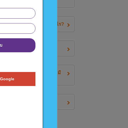
ึงถูกปฏิเสธ? ฉันควรทำอย่างไร?
บบ
หรือไม่?
ในบัญชีของฉันขณะทำธุรกรรม - มี
ไม่?
 Google
ืนที่หายไป