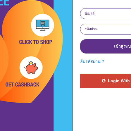
างไร ?
11. ทำไมการคืนเงินของฉันจ
เข้าสู่ระ
12. ฉันต้องซื้อสินค้าในทันที
ลืมรหัสผ่าน ?
์อินเทอร์เน็ตได้อย่างไร?
13. ฉันไม่ได้ลงชื่อเข้าใช้
สิ่งใดที่ฉันสามารถทำได้หรือ
Login With
ัญชีของฉัน?
14. การเรียกร้องจำนวนเงินค
 บาท ?