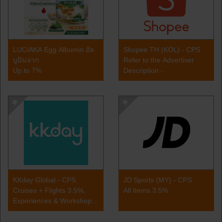
LUCIAKA Egg Albumin อัล
Shopee TH (KOL) - CPS
บูมินจาก
Refer to the Advertiser
Up to 7%
Description -
KKday Global - CPS
JD Sports (MY) - CPS
Cruises + Flights 3.5%,
All Items 3.5%
Experiences & Workshops
3.5%, Tickets 3.5%, F&B
3.5%, Accommodation