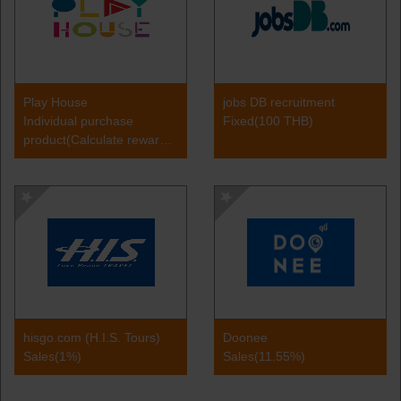
Play House
jobs DB recruitment
Individual purchase
Fixed(100 THB)
product(Calculate reward
by Category)(9%)
hisgo.com (H.I.S. Tours)
Doonee
Sales(1%)
Sales(11.55%)