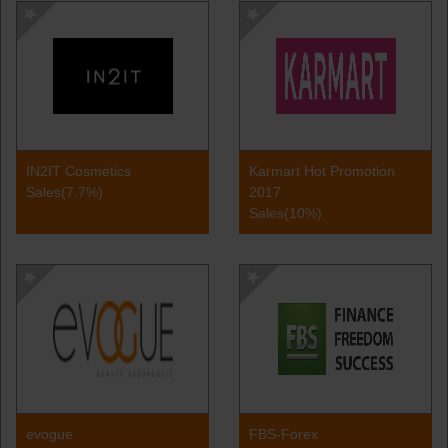
IN2IT Cosmetics
Karmart Hot Promotion
Sales(7.7%)
2017
Sales(10%)
evogue
FBS-Forex