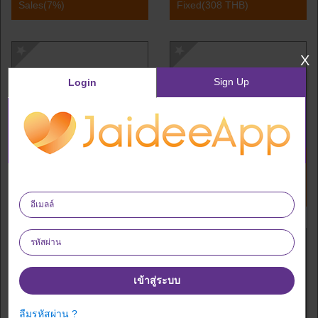
Sales(7%)
Fixed(308 THB)
X
Sign Up
Login
Central.co.th
SE-ED Online Shopping
Sales(6%)
Individual purchase
product(Calculate reward
by Category)(2.31%)
Individual purchase
product(2.31%)
เข้าสู่ระบบ
ลืมรหัสผ่าน ?