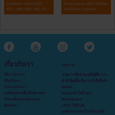
Customer City is AOR,
Participating eSIM (GoHub
BTU, JHB, KBR, BKI, KUL,
and Billion Connect)
TGG, KUA, KCH, LBU,
14.00%, Airport Transfer
LGK, MYY, PEN, SDK,
4.90%, Car Rental 4.90%,
SBW, TWU 1.4%,
Beauty and Spa 3.50%,
Customer City is SIN, BPN,
Food and Drink 3.50%,
DPS, CGK, KJT, UPG,
Hotel 3.47%, Attractions
KNO, PKU, SOC, SUB,
and Tours 2.80%, Cruise 2
TRK, BKK, CNX, HKT, MN
เกี่ยวกับเรา
บทความ
วิธีการทำงาน
ช่วยเราเพื่อช่วยเหลือผู้อื่น การ
เกี่ยวกับเรา
ทำดีเพื่อผู้อื่นคือการทำดีเพื่อตัว
ร่วมงานกับเรา
คุณเอง
ลงชื่อสมัครเพื่อเป็นตัวแทน
ขอแนะนำใจดี App
ช่วยเหลือและสนับสนุน
Marketplace
ติดต่อเรา
บทนำ ใจดีแอพ
องค์กรการกุศลโรงเรียนหรือ