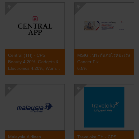
3.5%, Transportation
(Private Charter, Airport
Transfer, Transport Rental
only) Scroll down to the
Central (TH) - CPS
MSIG : ประกันภัยโรคมะเร็ง
Beauty 4.20%, Gadgets &
Cancer Fix
Electronics 4.20%, Women
6.5%
4.20%, Mom , Kids, & Toys
4.20%, Men 4.20%, Travel
& Lifestyle 4.20%, Jewelry,
Watches & Accessories
4.20%, Home & Living
4.20%, Stationery &
Malaysia Airlines
Traveloka TH - CPS