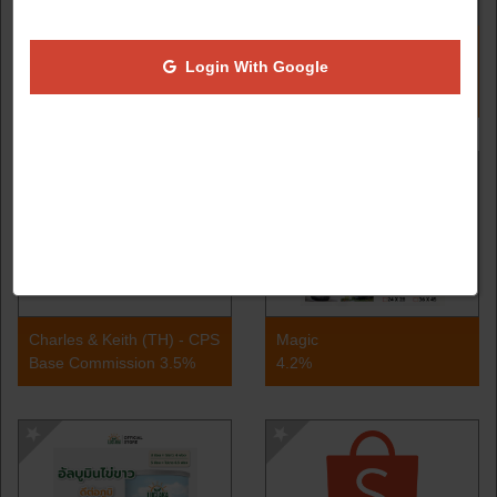
Zen Hotels - CPS
Shopee TH - CPS
Login With Google
Hotels & Apartmens 3.5%,
Refer to the Advertiser
For Business Trips 0%
Description -
Charles & Keith (TH) - CPS
Magic
Base Commission 3.5%
4.2%