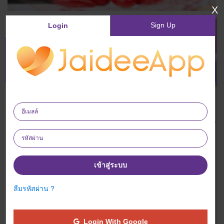
X
Sign Up
Login
ซื้อสินค้าทันที
เพิ่มรายการโปรด
The new innovation of wrinkle removal cream (1 tube) Why Goji
Cream is used to reduce wrinkles effectively Which is a
component that can cope with aging wrinkles effectively. Vitamin A
causes deep wrinkles to be more shallow Stimulates blood
circulation Helps to detoxify the skin Thus resulting in the skin
looking radiant, soft and healthy all the time! Goji Cream contains
natural extracts. Which was created with the latest high-class
เข้าสู่ระบบ
innovations from Hendold. Therefore, this cream has more than 7
times more vitamin and mineral components compared to
ลืมรหัสผ่าน ?
products in the same group. With P-P factor and beta-carotene in
This newly invented formula So this cream can Can cope with
wrinkles, various problems on the face and efficiently Helps to
Login With Google