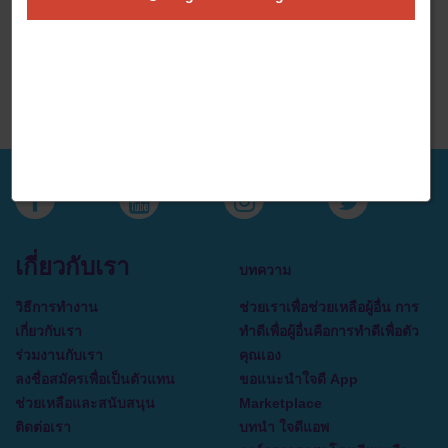
make the skin look younger This cream also stimulates
Regeneration of skin cells The facial skin will also receive the
nutrients needed for skin restoration and conditioning.
Commission : 210 THB Required action: Completed registration
and get approval Reject condition: Completed registration but the
information cannot verify
เกี่ยวกับเรา
บทความ
วิธีการทำงาน
ช่วยเราเพื่อช่วยเหลือผู้อื่น การ
เกี่ยวกับเรา
ทำดีเพื่อผู้อื่นคือการทำดีเพื่อตัว
ร่วมงานกับเรา
คุณเอง
ลงชื่อสมัครเพื่อเป็นตัวแทน
ขอแนะนำใจดี App
ช่วยเหลือและสนับสนุน
Marketplace
ติดต่อเรา
บทนำ ใจดีแอพ