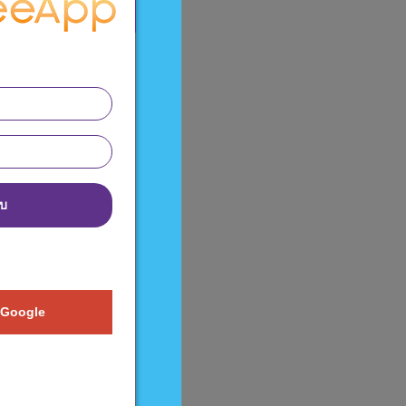
บบ
 Google