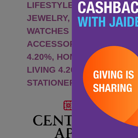
LIFESTYLE 4.20%,
JEWELRY,
WATCHES &
ACCESSORIES
4.20%, HOME &
LIVING 4.20%,
STATIONERY &