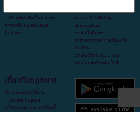
เกี่ยวกับเรา
ทำดีเพื่อผู้อื่นคือการทำดีเพื่อตัว
ร่วมงานกับเรา
คุณเอง
ลงชื่อสมัครเพื่อเป็นตัวแทน
ขอแนะนำใจดี App
ช่วยเหลือและสนับสนุน
Marketplace
ติดต่อเรา
บทนำ ใจดีแอพ
องค์กรการกุศลโรงเรียนหรือ
นักเรียน
นักท่องเที่ยวและJaidee
App(แอปพลิเคชั่น ใจดี)
เกี่ยวกับกฎหมาย
ข้อกำหนดการใช้งาน
นโยบายส่วนบุคคล
นโยบายเกี่ยวกับการใช้คุกกี้
ข้อตกลงใบอนุญาตผู้ใช้ปลาย
ทาง